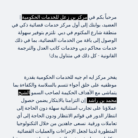
مرحباً بكم في
مركز بن زعل للخدمات الحكومية
|
العضيد، بوابتك إلى أول مركز خدمات قضائية ذكي في
منطقة شارع المكتوم في دبي. نلتزم بتوفير سهولة
الوصول إلى باقة من الخدمات القضائية، بما في ذلك
خدمات محاكم دبي وخدمات كاتب العدل والترجمة
القانونية - كل ذلك في متناول يدك!
يفخر مركز ايه ام جيه للخدمات الحكومية بقدرة
موظفيه على خلق أجواء تتسم بالسلاسة والكفاءة بما
يتماشى مع الأهداف الحكيمة لصاحب السمو
الشيخ
التحديات القانونية
محمد بن راشد.
إن التزامنا بالابتكار يضمن حصول
عملاؤنا على تجارب استثنائية سهلة دون الحاجة إلى
انتظار الدور في قوائم الانتظار ودون الحاجة إلى أي
سواء كان الأمر يتعلق بقضية عمالية، أو قضية مدنية أو
تعاملات ورقية. نسعى جاهدين من خلال التكنولوجيا
تجارية ، او قضية شرعية أو مشكلة إيجارية، أو شيك
المتطورة لدينا لجعل الإجراءات والعمليات القضائية